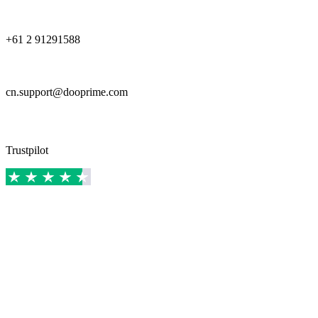
+61 2 91291588
cn.support@dooprime.com
Trustpilot