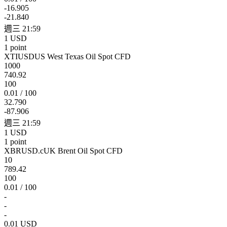
-16.905
-21.840
週三 21:59
1 USD
1 point
XTIUSD
US West Texas Oil Spot CFD
1000
740.92
100
0.01 / 100
32.790
-87.906
週三 21:59
1 USD
1 point
XBRUSD.c
UK Brent Oil Spot CFD
10
789.42
100
0.01 / 100
-
-
-
0.01 USD