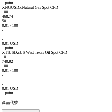
1 point
XNGUSD.c
Natural Gas Spot CFD
100
468.74
50
0.01 / 100
-
-
-
0.01 USD
1 point
XTIUSD.c
US West Texas Oil Spot CFD
10
740.92
100
0.01 / 100
-
-
-
0.01 USD
1 point
產品代號